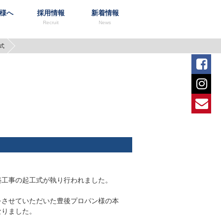
様へ
採用情報
新着情報
SDGsの取組み
RaviC
エントリー
操作方法
式
Fa
In
ム
リート住宅-RaviC-
不動産
木造住宅-INOS-
お
築工事の起工式が執り行われました。
をさせていただいた豊後プロパン様の本
なりました。