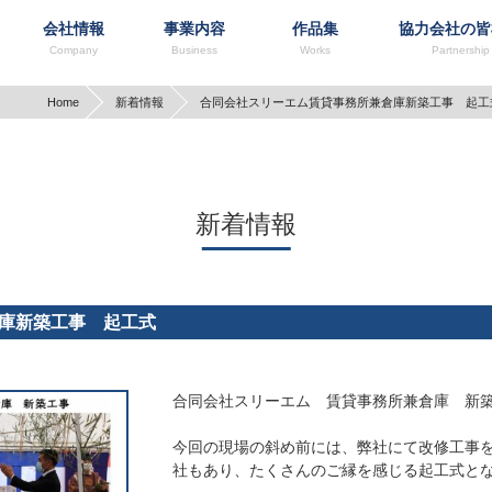
会社情報
事業内容
作品集
協力会社の皆
らせ
P
会社概要／沿革
お知らせ
請求書のご提出
代表メッセージ
イベント
会社行事や取組み
指定請求書
社内行事
先輩からのメッセージ
アクセスマップ
請求書アップロード
採用活動
Home
新着情報
合同会社スリーエム賃貸事務所兼倉庫新築工事 起工
オフィス
医療施設
福祉施設
集合住宅・社宅
公共施設
集合住宅-WINDOM-
戸建住宅
集合住宅-WINDOM-
リフォー
鉄筋コンク
新着情報
庫新築工事 起工式
合同会社スリーエム 賃貸事務所兼倉庫 新
今回の現場の斜め前には、弊社にて改修工事
社もあり、たくさんのご縁を感じる起工式と