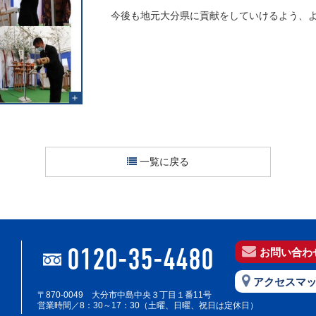
今後も地元大分県に貢献をしていけるよう、
一覧に戻る
0120-35-4480
お問い合わ
アクセスマ
〒870-0049 大分市中島中央３丁目１番11号
営業時間／8：30～17：30
（土曜、日曜、祝日は定休日）