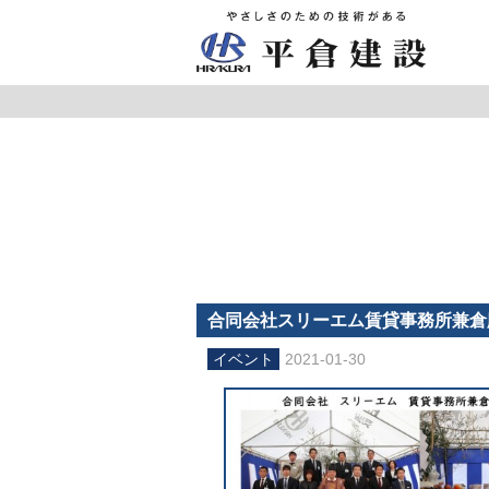
代表者挨拶
新着情報一覧
重要なお知
採用情報 TO
一般建築物
商業・宿泊施設
作品集 TOP
事業内容 TOP
倉庫・工場・プラント
保育園・こども園
一般建築物
合同会社スリーエム賃貸事務所兼倉
2021-01-30