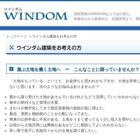
信頼実績のWINDOMならではの安心。
単身向けから家族向け、店舗併用まで、満
トップページ
> ウインダム建築をお考えの方
遊ぶ土地を働く土地へ ー こんなことに困っていませんか？
「土地をもっている」というと、お金持ちと思われがちですが、土地を所有
ないと思います。次のようなお悩みはありませんか？
親から譲り受けた土地があそんでいるけれどもどう活用していいかわからな
毎年の草刈りなど管理が大変。
まわりが都市化してきて固定資産税の負担が急に増えた。
最近、漠然と相続税のことが心配になってきた。
将来の公的年金に不安がある。土地をうまく使ってもう少し収入を増やした
以前から土地活用には興味があるがどこに相談してよいかわからない。
良い形で息子に先祖代々からの土地を譲り渡したい。